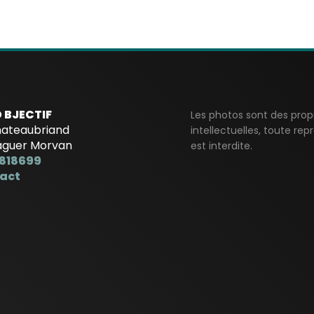
 BJECTIF
Les photos sont des prop
hateaubriand
intellectuelles, toute re
aguer Morvan
est interdite.
818699
act