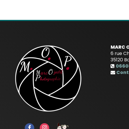
MARC O
6 rue C
35120
B
0660
Cont